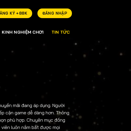
ĂNG KÝ +88K
ĐĂNG NHẬP
KINH NGHIỆM CHƠI
TIN TỨC
khuyến mãi đang áp dụng. Người
tiếp cận game dễ dàng hơn. Thông
chọn phù hợp. Chuyên mục đồng
i viên luôn nắm bắt được mọi