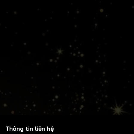
Thông tin liên hệ