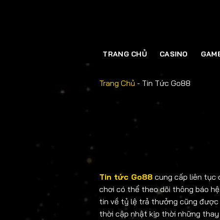
Bỏ
qua
nội
dung
TRANG CHỦ
CASINO
GAME
Trang Chủ
-
Tin Tức Go88
Tin tức Go88
cung cấp liên tục 
chơi có thể theo dõi thông báo h
tin về tỷ lệ trả thưởng cũng được
thời cập nhật kịp thời những thay