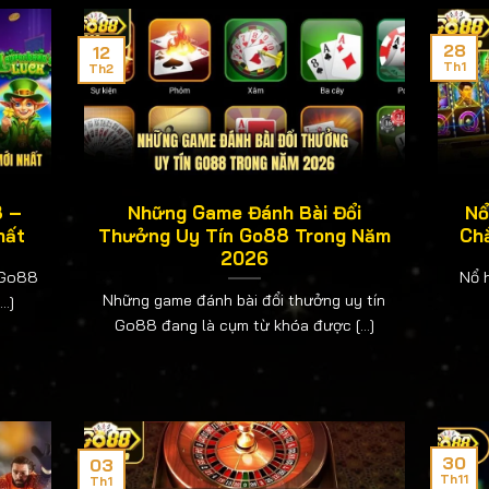
28
12
Th1
Th2
8 –
Những Game Đánh Bài Đổi
Nổ
hất
Thưởng Uy Tín Go88 Trong Năm
Ch
2026
 Go88
Nổ h
Những game đánh bài đổi thưởng uy tín
.]
Go88 đang là cụm từ khóa được [...]
30
03
Th11
Th1