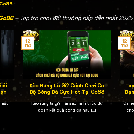
Go88
.
Go88
– Top trò chơi đổi thưởng hấp dẫn nhất 2025
12
12
Th3
Th3
iải
Kèo Rung Là Gì​? Cách Chơi Cá
Top
Bạn
Độ Bóng Đá Cực Hot Tại Go88
Bạn
nhiều
Kèo rung là gì​? Tại sao hình thức dự
Game 
]
đoán kết quả bóng đá này [...]
cho