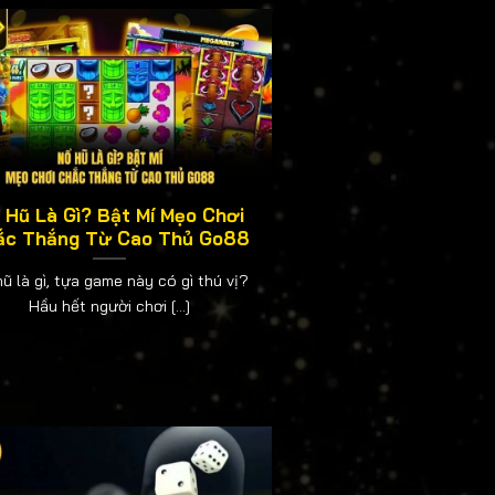
 Hũ Là Gì? Bật Mí Mẹo Chơi
ắc Thắng Từ Cao Thủ Go88
ũ là gì, tựa game này có gì thú vị?
Hầu hết người chơi [...]