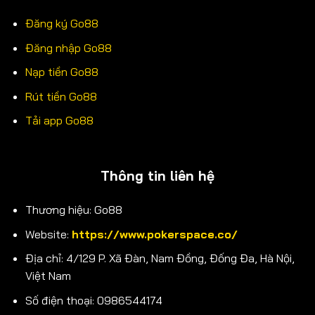
Đăng ký Go88
Đăng nhập Go88
Nạp tiền Go88
Rút tiền Go88
Tải app Go88
Thông tin liên hệ
Thương hiệu: Go88
Website:
https://www.pokerspace.co/
Địa chỉ: 4/129 P. Xã Đàn, Nam Đồng, Đống Đa, Hà Nội,
Việt Nam
Số điện thoại: 0986544174