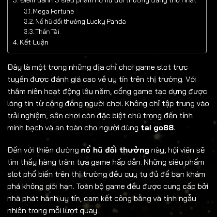
Điểm danh 3 siêu phẩm nổ hũ đổi thưởng đáng thử nhất
Mega Fortune
Nổ hũ đổi thưởng Lucky Panda
Thần Tài
Kết Luận
Đây là một trong những địa chỉ chơi game slot trực
tuyến được đánh giá cao về uy tín trên thị trường. Với
thâm niên hoạt động lâu năm, cổng game tạo dựng được
lòng tin từ cộng đồng người chơi. Không chỉ tập trung vào
trải nghiệm, sân chơi còn đặc biệt chú trọng đến tính
minh bạch và an toàn cho người dùng
tai go88
.
Đến với thiên đường
nổ hũ đổi thưởng
này, hội viên sẽ
tìm thấy hàng trăm tựa game hấp dẫn. Những siêu phẩm
slot phổ biến trên thị trường đều quy tụ đủ để bạn khám
phá không giới hạn. Toàn bộ game đều được cung cấp bởi
nhà phát hành uy tín, cam kết công bằng và tính ngẫu
nhiên trong mỗi lượt quay.