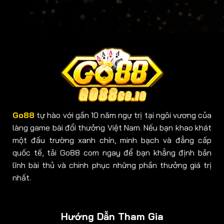
Go88
tự hào với gần 10 năm ngự trị tại ngôi vương của
làng game bài đổi thưởng Việt Nam. Nếu bạn khao khát
một đấu trường xanh chín, minh bạch và đẳng cấp
quốc tế, tải Go88 com ngay để bạn khẳng định bản
lĩnh bài thủ và chinh phục những phần thưởng giá trị
nhất.
Hướng Dẫn Tham Gia