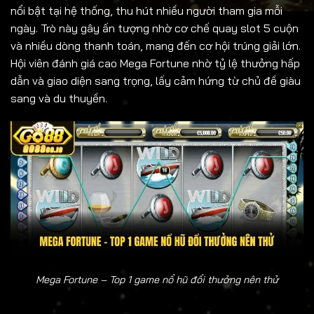
nổi bật tại hệ thống, thu hút nhiều người tham gia mỗi
ngày. Trò này gây ấn tượng nhờ cơ chế quay slot 5 cuộn
và nhiều dòng thanh toán, mang đến cơ hội trúng giải lớn.
Hội viên đánh giá cao Mega Fortune nhờ tỷ lệ thưởng hấp
dẫn và giao diện sang trọng, lấy cảm hứng từ chủ đề giàu
sang và du thuyền.
Mega Fortune – Top 1 game nổ hũ đổi thưởng nên thử