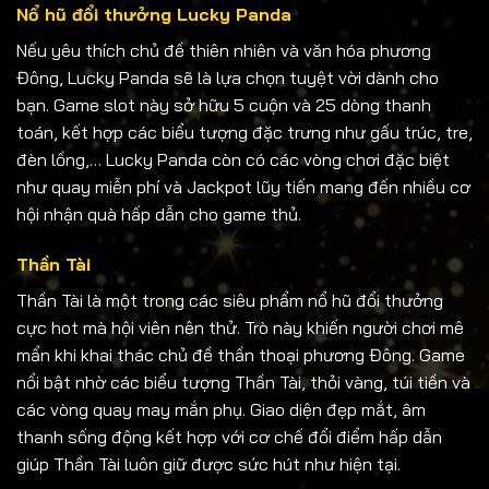
Nổ hũ đổi thưởng Lucky Panda
Nếu yêu thích chủ đề thiên nhiên và văn hóa phương
Đông, Lucky Panda sẽ là lựa chọn tuyệt vời dành cho
bạn. Game slot này sở hữu 5 cuộn và 25 dòng thanh
toán, kết hợp các biểu tượng đặc trưng như gấu trúc, tre,
đèn lồng,… Lucky Panda còn có các vòng chơi đặc biệt
như quay miễn phí và Jackpot lũy tiến mang đến nhiều cơ
hội nhận quà hấp dẫn cho game thủ.
Thần Tài
Thần Tài là một trong các siêu phẩm nổ hũ đổi thưởng
cực hot mà hội viên nên thử. Trò này khiến người chơi mê
mẩn khi khai thác chủ đề thần thoại phương Đông. Game
nổi bật nhờ các biểu tượng Thần Tài, thỏi vàng, túi tiền và
các vòng quay may mắn phụ. Giao diện đẹp mắt, âm
thanh sống động kết hợp với cơ chế đổi điểm hấp dẫn
giúp Thần Tài luôn giữ được sức hút như hiện tại.