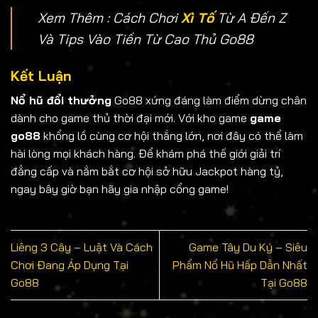
Xem Thêm : Cách Chơi
Xì Tố
Từ A Đến Z
Và Tips Vào Tiền Từ Cao Thủ Go88
Kết Luận
Nổ hũ đổi thưởng
Go88 xứng đáng làm điểm dừng chân
dành cho game thủ thời đại mới. Với kho game
game
go88
khổng lồ cùng cơ hội thắng lớn, nơi đây có thể làm
hài lòng mọi khách hàng. Để khám phá thế giới giải trí
đẳng cấp và nắm bắt cơ hội sở hữu Jackpot hàng tỷ,
ngay bây giờ bạn hãy gia nhập cổng game!
Liêng 3 Cây – Luật Và Cách
Game Tây Du Ký – Siêu
Chơi Đang Áp Dụng Tại
Phẩm Nổ Hũ Hấp Dẫn Nhất
Go88
Tại Go88