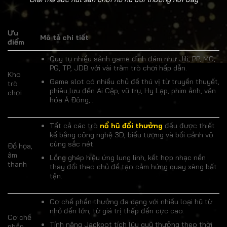
Ưu
Mô tả chi tiết
điểm
Quy tụ nhiều sảnh game đình đám như Jili, PP, MG,
PG, TP, JDB với vài trăm trò chơi hấp dẫn.
Kho
Game slot có nhiều chủ đề thú vị từ truyền thuyết,
trò
phiêu lưu đến Ai Cập, vũ trụ, Hy Lạp, phim ảnh, văn
chơi
hóa Á Đông,…
Tất cả các trò
nổ hũ đổi thưởng
đều được thiết
kế bằng công nghệ 3D, biểu tượng và bối cảnh vô
cùng sắc nét.
Đồ họa,
âm
Lồng ghép hiệu ứng lung linh, kết hợp nhạc nền
thanh
thay đổi theo chủ đề tạo cảm hứng quay xèng bất
tận.
Cơ chế phần thưởng đa dạng với nhiều loại hũ từ
nhỏ đến lớn, từ giá trị thấp đến cực cao.
Cơ chế
Tính năng Jackpot tích lũy quỹ thưởng theo thời
phần