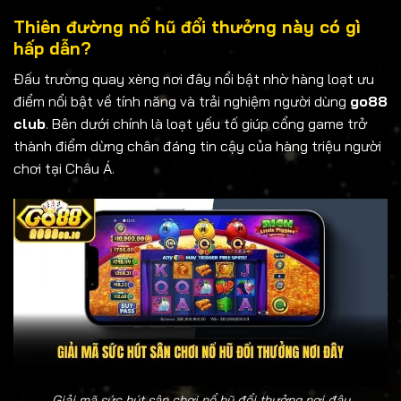
Thiên đường nổ hũ đổi thưởng này có gì
hấp dẫn?
Đấu trường quay xèng nơi đây nổi bật nhờ hàng loạt ưu
điểm nổi bật về tính năng và trải nghiệm người dùng
go88
club
. Bên dưới chính là loạt yếu tố giúp cổng game trở
thành điểm dừng chân đáng tin cậy của hàng triệu người
chơi tại Châu Á.
Giải mã sức hút sân chơi nổ hũ đổi thưởng nơi đây