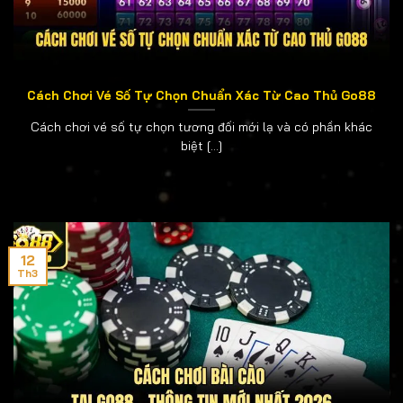
Cách Chơi Vé Số Tự Chọn​ Chuẩn Xác Từ Cao Thủ Go88
Cách chơi vé số tự chọn​ tương đối mới lạ và có phần khác
biệt [...]
12
Th3