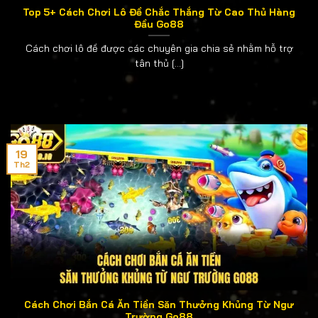
Top 5+ Cách Chơi Lô Đề Chắc Thắng Từ Cao Thủ Hàng
Đầu Go88
Cách chơi lô đề được các chuyên gia chia sẻ nhằm hỗ trợ
tân thủ [...]
19
Th2
Cách Chơi Bắn Cá Ăn Tiền Săn Thưởng Khủng Từ Ngư
Trường Go88