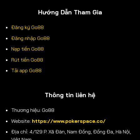
Hướng Dẫn Tham Gia
Đăng ký Go88
Đăng nhập Go88
Nạp tiền Go88
Rút tiền Go88
Tải app Go88
Thông tin liên hệ
Thương hiệu: Go88
Website:
https://www.pokerspace.co/
Địa chỉ: 4/129 P. Xã Đàn, Nam Đồng, Đống Đa, Hà Nội,
Việt Nam