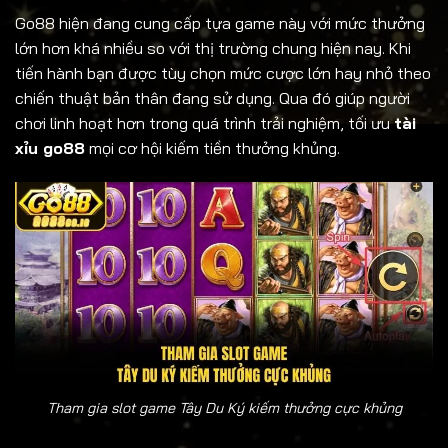
Go88 hiện đang cung cấp tựa game này với mức thưởng
lớn hơn khá nhiều so với thị trường chung hiện nay. Khi
tiến hành bạn được tùy chọn mức cược lớn hay nhỏ theo
chiến thuật bản thân đang sử dụng. Qua đó giúp người
chơi linh hoạt hơn trong quá trình trải nghiệm, tối ưu
tài
xỉu go88
mọi cơ hội kiếm tiền thưởng khủng.
Tham gia slot game Tây Du Ký kiếm thưởng cực khủng