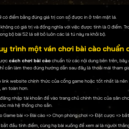
 có điểm bằng đúng giá trị con số được in ở trên mặt lá.
 không có giá trị và đồng nghĩa với việc được tính là 0 điểm. T
ong bộ bài 52 lá sẽ bỏ luôn các lá tú này ra khỏi bộ.
y trình một ván chơi bài cào chuẩn 
được
cách chơi bài cào
chuẩn từ các nội dung bên trên, bây g
chỉ cần làm theo đúng hướng dẫn sau đây là thoải mái tham g
o link website chính thức của cổng game hoặc tốt nhất là nên
, an toàn hơn.
đăng nhập tài khoản để vào trang chủ chính thức của sân chơi
ức mà hệ thống cho sẵn.
o Game bài => Bài cào => Chọn phòng chơi => Đặt cược => bắt
 bắt đầu tính điểm, cùng hạ bài xuống để xem ai là người thắng