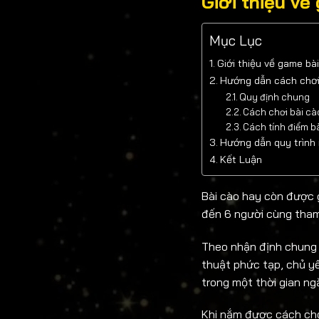
Giới thiệu về
Mục Lục
Giới thiệu về game bà
Hướng dẫn cách chơi 
Quy định chung
Cách chơi bài cà
Cách tính điểm b
Hướng dẫn quy trình 
Kết Luận
Bài cào hay còn được g
đến 6 người cùng tham 
Theo nhận định chung 
thuật phức tạp, chủ yế
trong một thời gian ng
Khi nắm được cách chơ