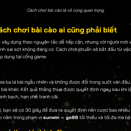
Cách chơi bài cào là vô cùng quan trọng
h chơi bài cào ai cũng phải biết
c xây dựng theo nguyên tắc dễ tiếp cận, nhưng với người mới 
nh sai sót không đáng có. Cách chơi chuẩn sẽ bắt đầu từ việc
p dụng tại cổng game:
ia ba lá bài ngẫu nhiên và không được đổi trong suốt ván đấu
bài khác. Kết quả thắng thua được quyết định ngay sau khi lậ
inh bạch, hạn chế tranh cãi.
i, bạn sẽ có 30 giây để đưa ra quyết định nên cược bao nhiêu
ao nằm trong phạm vi
sunwin – go88
tối thiểu và tối đa mà h