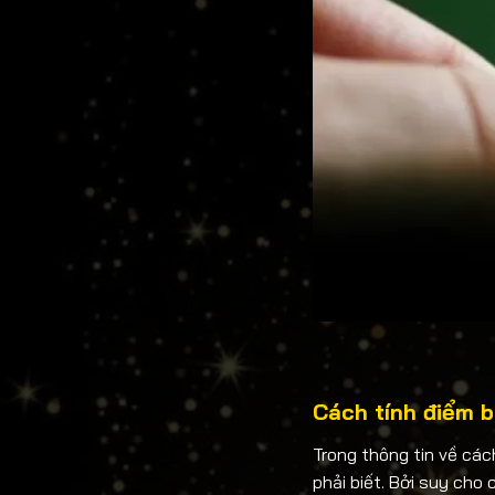
Cách tính điểm b
Trong thông tin về cách
phải biết. Bởi suy cho