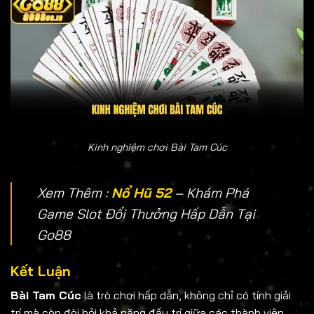
Kinh nghiệm chơi Bài Tam Cúc
Xem Thêm :
Nổ Hũ 52
– Khám Phá
Game Slot Đổi Thưởng Hấp Dẫn Tại
Go88
Kết Luận
Bài Tam Cúc
là trò chơi hấp dẫn, không chỉ có tính giải
trí mà còn đòi hỏi khả năng đấu trí giữa các thành viên.