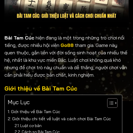
Bài Tam Cúc
hiện đang là một trong những trò chơi nổi
tiếng, được nhiều hội viên
Go88
tham gia. Game này
quen thuộc, gắn liền với đời sống sinh hoạt của nhiều thế
hệ, nhất là khu vực miền Bắc. Luật chơi không quá khó
nhưng để chơi trò này chuẩn và dễ thắng, người chơi vẫn
cần phải hiểu được bản chất, kinh nghiệm.
Giới thiệu về Bài Tam Cúc
Mục Lục
Giới thiệu về Bài Tam Cúc
Giới thiệu chi tiết về luật và cách chơi Bài Tam Cúc
Luật cơ bản
Cách so Bài Tam Cúc