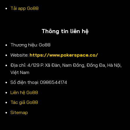
Tải app Go88
Thông tin liên hệ
Thương hiệu: Go88
Website:
https://www.pokerspace.co/
Địa chỉ: 4/129 P. Xã Đàn, Nam Đồng, Đống Đa, Hà Nội,
Việt Nam
Số điện thoại: 0986544174
Liên hệ Go88
Tác giả Go88
Sitemap