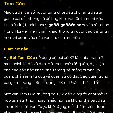
Tam Cúc
Mặc dù đại đa số người từng chơi đều cho rằng đây là
game bài dễ, nhưng dù dễ hay khó, với tân binh thì việc
tìm hiểu luật, cách chơi
go88 go88fc.com
vẫn rất quan
trọng. Hội viên nên tham khảo thông tin dưới đây để tự tin
hơn khi bước vào các ván chơi chính thức:
Luật cơ bản
Bộ
Bài Tam Cúc
sử dụng bộ bài có 32 lá, chia thành 2
màu chính là đỏ và đen. Mỗi màu chứa 16 quân, đại diện
cho các cấp bậc khác nhau trong hệ thống tướng và
quân, phản ánh tư duy về quân sự cổ đại. Các quân trong
bài gồm Tướng – Sĩ – Tượng – Xe – Pháo – Mã – Tốt.
Một ván Tam Cúc thường có từ 2 đến 4 người chơi mới là
hợp lệ, nếu ít hơn hoặc nhiều hơn sẽ không thể bắt đầu.
Trước khi một ván được khởi động, mỗi thành viên được
chia cho một lượng bài bằng nhau. Ai đi trước sẽ đánh ra