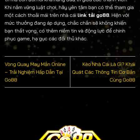
Khi nắm vững luật chơi, hãy yên tâm bạn có thể tham gia
một cách thoải mái trên nhà cái
link tải go88
. Hiện với
mức thưởng đang áp dụng, chắc chắn sẽ không khiến
bạn thất vọng, có thêm niềm tin và động lực để chinh
phục game, hạ gục các đối thủ khác.
Vòng Quay May Mắn Online​
Kèo Nhà Cái Là Gì? Khái
– Trải Nghiệm Hấp Dẫn Tại
Quát Các Thông Tin Cơ Bản
Go88
Cùng Go88