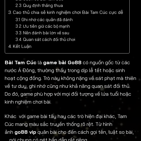
Quy định thắng thua
Cao thủ chia sẻ kinh nghiệm chơi Bài Tam Cúc cực dễ
Ghi nhớ các quân đã đánh
Ưu tiên giữ các bộ mạnh
Nên đánh bài lớn về sau
Quan sát cách đối thủ chơi
Kết Luận
Bài Tam Cúc
là
game bài Go88
có nguồn gốc từ các
nước Á Đông, thường thấy trong dịp lễ tết hoặc sinh
hoạt cộng đồng. Trò này không nặng về sát phạt mà thiên
về tư duy, ghi nhớ cũng như khả năng quan sát đối thủ.
Do đó, game phù hợp với mọi đối tượng về lứa tuổi hoặc
kinh nghiệm chơi bài.
Khác với game bài tây hay các trò hiện đại khác, Tam
Cúc mang màu sắc truyền thống rõ rệt. Từ hình
ảnh
go88 vip
quân bài cho đến cách gọi tên, luật so bài,
… nói chung có nét hấp dẫn rất riêng.