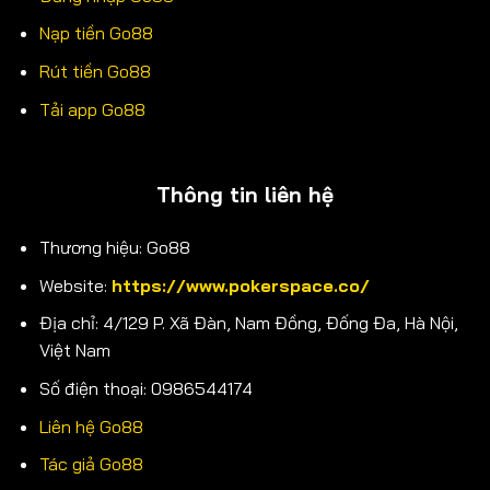
Nạp tiền Go88
Rút tiền Go88
Tải app Go88
Thông tin liên hệ
Thương hiệu: Go88
Website:
https://www.pokerspace.co/
Địa chỉ: 4/129 P. Xã Đàn, Nam Đồng, Đống Đa, Hà Nội,
Việt Nam
Số điện thoại: 0986544174
Liên hệ Go88
Tác giả Go88