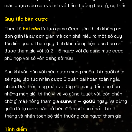
màn cược siêu sao và rinh về tiền thưởng bạc tỷ, cụ thể:
Quy tắc bàn cược
Thực tế
bài cào
là tựa game được yêu thích không chỉ
đơn giản là sự đơn giản mà còn phải hiểu rõ một số quy
tắc liên quan. Theo quy định khi trải nghiệm các bạn chỉ
được tham gia với từ 2 – 6 người với đa dạng mức cược
phù hợp với số vốn đang sở hữu.
Sau khi vào bàn với mức cược mong muốn thì người chơi
sẽ ngay lập tức nhận được 3 quân bài hoàn toàn ngẫu
nhiên. Dựa trên may mắn và đây sẽ mang đến cho bạn
những màn giải trí thú vị và vô cùng tuyệt vời, còn chần
chờ gì mà không tham gia
sunwin – go88
ngay. Và đừng
quên là tụ cược nào sở hữu điểm số cao nhất thì sẽ
thắng và nhận toàn bộ tiền thưởng của người tham gia.
Tính điểm