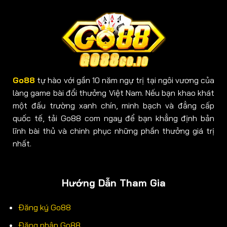
Go88
tự hào với gần 10 năm ngự trị tại ngôi vương của
làng game bài đổi thưởng Việt Nam. Nếu bạn khao khát
một đấu trường xanh chín, minh bạch và đẳng cấp
quốc tế, tải Go88 com ngay để bạn khẳng định bản
lĩnh bài thủ và chinh phục những phần thưởng giá trị
nhất.
Hướng Dẫn Tham Gia
Đăng ký Go88
Đăng nhập Go88