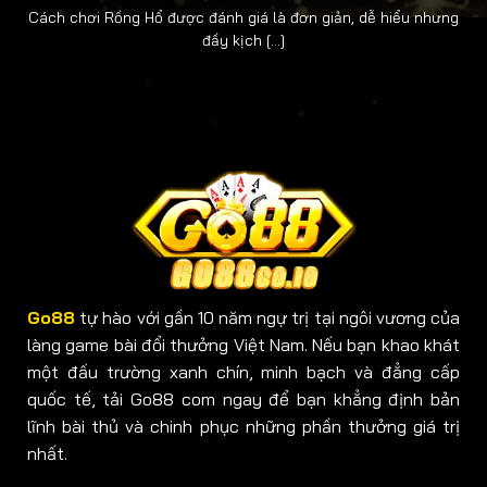
Cách chơi Rồng Hổ được đánh giá là đơn giản, dễ hiểu nhưng
Ngoài yếu tố trò chơi, nền tảng cũng chú trọng đến
đầy kịch [...]
việc tối ưu tốc độ truy cập và tính ổn định của hệ
thống, giúp hạn chế gián đoạn khi trải nghiệm. Hội
viên có thể đăng nhập nhanh, chuyển đổi giữa từng
danh mục linh hoạt và sử dụng trên nhiều thiết bị
khác nhau.
Với sự kết hợp giữa đa dạng nội dung, giao diện
thân thiện và khả năng vận hành ổn định,
Go88
trở
thành một lựa chọn đáng cân nhắc cho những ai
đang tìm kiếm một nền tảng giải trí trực tuyến tiện
Go88
tự hào với gần 10 năm ngự trị tại ngôi vương của
lợi và dễ tiếp cận.
làng game bài đổi thưởng Việt Nam. Nếu bạn khao khát
một đấu trường xanh chín, minh bạch và đẳng cấp
Tại sao nên lựa chọn Go88.com?
quốc tế, tải Go88 com ngay để bạn khẳng định bản
Go88
thu hút hội viên nhờ sự kết hợp giữa công
lĩnh bài thủ và chinh phục những phần thưởng giá trị
nghệ vận hành ổn định và dịch vụ tối ưu cho trải
nhất.
nghiệm thực tế. Dưới đây là những yếu tố nổi bật